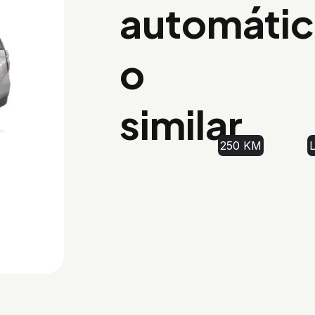
automáti
o
similar
250 KM