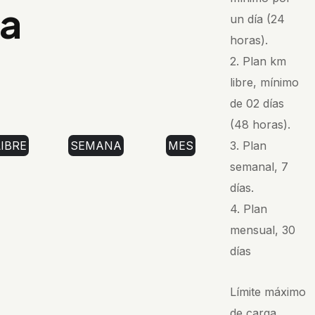
ca
un día (24
horas).
2. Plan km
libre, mínimo
de 02 días
(48 horas).
LIBRE
SEMANA
MES
3. Plan
semanal, 7
días.
4. Plan
mensual, 30
días
Límite máximo
de carga