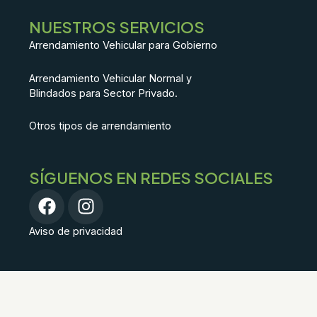
NUESTROS SERVICIOS
Arrendamiento Vehicular para Gobierno
Arrendamiento Vehicular Normal y
Blindados para Sector Privado.
Otros tipos de arrendamiento
SÍGUENOS EN REDES SOCIALES
F
I
a
n
c
s
Aviso de privacidad
e
t
b
a
o
g
o
r